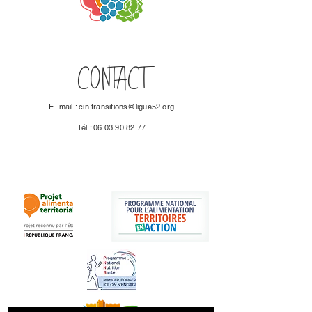
CONTACT
E- mail :
cin.transitions@ligue52.org
Tél :
06 03 90 82 77