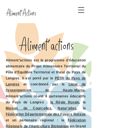
Aliment'Actions
Aliment'actions
Aliment’actions est le programme d’éducation
alimentaire du Projet Alimentaire Territorial du
Pôle d'Equilibre Territorial et Rural du Pays de
Langres. Il est porté par le
PETR du Pays de
Langres
et coordonné par la
Ligue de
l’enseignement de Haute-Marne
.
Aliment’actions réunit 4 partenaires éducatifs
du Pays de Langres :
la Régie Rurale
, la
Maison de Courcelles
,
Natur’ailes
, la
Fédération Départementale des Foyers Ruraux
et un partenaire régional : la
Fédération
Régionale de l’Agriculture Biologique
en Grand