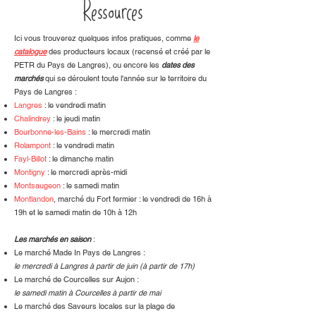
Ressources
Ici vous trouverez quelques infos pratiques, comme
le
catalogue
des producteurs locaux (recensé et créé par le
PETR du Pays de Langres), ou encore les
dates des
marchés
qui se déroulent toute l'année sur le territoire du
Pays de Langres :
Langres
: le vendredi matin
Chalindrey
: le jeudi matin
Bourbonne-les-Bains
: le mercredi matin
Rolampont
: le vendredi matin
Fayl-Billot
: le dimanche matin
Montigny
: le mercredi après-midi
Montsaugeon
: le samedi matin
Montlandon
, marché du Fort fermier : le vendredi de 16h à
19h et le samedi matin de 10h à 12h
Les marchés en saison
:
Le marché Made In Pays de Langres :
le mercredi à Langres à partir de juin (à partir de 17h)
Le marché de Courcelles sur Aujon :
le samedi matin à Courcelles à partir de mai
Le marché des Saveurs locales sur la plage de