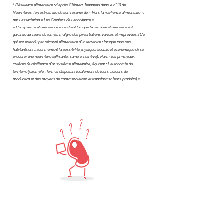
* Résilience alimentaire : d’après Clément Jeanneau dans le n°10 de
Nourritures Terrestres, tiré de son résumé de « Vers la résilience alimentaire »,
par l’association « Les Greniers de l’abondance ».
« Un système alimentaire est résilient lorsque la sécurité alimentaire est
garantie au cours du temps, malgré des perturbations variées et imprévues. (Ce
qui est entendu par sécurité alimentaire d’un territoire : lorsque tous ses
habitants ont à tout moment la possibilité physique, sociale et économique de se
procurer une nourriture suffisante, saine et nutritive). Parmi les principaux
critères de résilience d’un système alimentaire, figurent : L’autonomie du
territoire (exemple : fermes disposant localement de leurs facteurs de
production et des moyens de commercialiser et transformer leurs produits) »