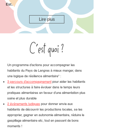
Est.
Lire plus
C'est quoi ?
Un programme d’actions pour accompagner les
habitants du Pays de Langres à mieux manger, dans
une logique de résilience alimentaire* :
3 parcours d’accompagnement
pour aider les habitants
et les structures à faire évoluer dans le temps leurs
pratiques alimentaires en faveur d’une alimentation plus
saine et plus durable
2 événements ludiques
pour donner envie aux
habitants de découvrir les productions locales, se les
approprier, gagner en autonomie alimentaire, réduire le
gaspillage alimentaire etc, tout en passant de bons
moments !